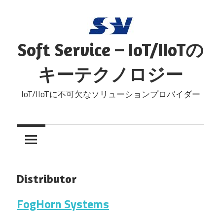
コ
ン
テ
Soft Service – IoT/IIoTの
ン
ツ
キーテクノロジー
へ
ス
IoT/IIoTに不可欠なソリューションプロバイダー
キ
ッ
プ
Distributor
FogHorn Systems