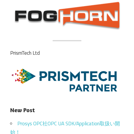
PrismTech Ltd
New Post
Prosys OPC社OPC UA SDK/Application取扱い開
始！